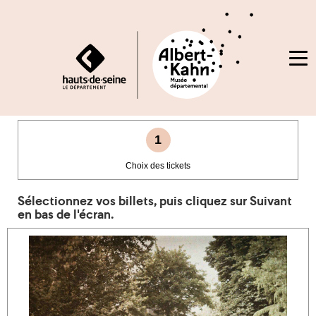
Me
ACCUEIL
étapes
1
de
CRÉER
Choix
Choix des tickets
votre
des
commande
UN
tickets:
Sélectionnez vos billets, puis
cliquez sur Suivant
étape
COMPTE
en bas de l'écran.
à
réaliser
SE
CONNECTER
EN