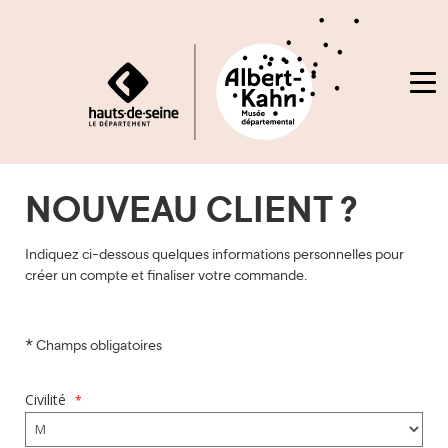
Me
ACCUEIL
NOUVEAU CLIENT ?
CRÉER
Indiquez ci-dessous quelques informations personnelles pour
UN
créer un compte et finaliser votre commande.
COMPTE
*
Champs obligatoires
SE
CONNECTER
Civilité
*
EN